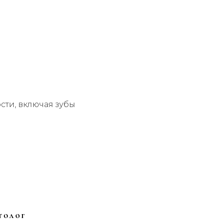
х виниров
од лечения с целью
ности стандартных методов
матологического
сти, включая зубы
толог