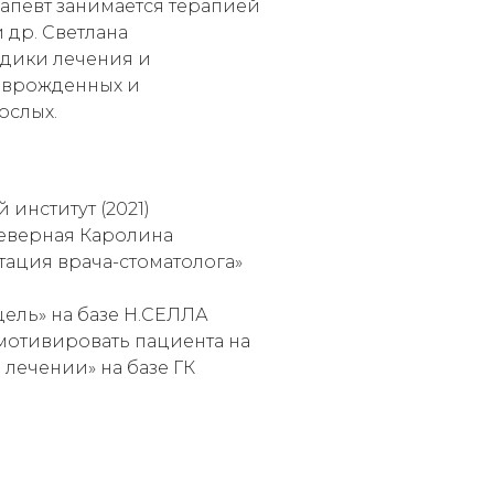
рапевт занимается терапией
 др. Светлана
дики лечения и
, врожденных и
ослых.
институт (2021)
 Северная Каролина
ьтация врача-стоматолога»
 цель» на базе Н.СЕЛЛА
 мотивировать пациента на
лечении» на базе ГК