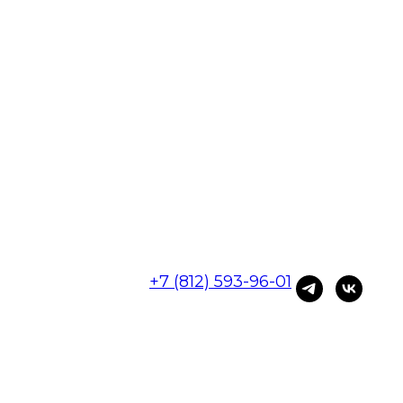
гии
оскопист
дович
во
+7 (812) 593-96-01
х осложнений (лечение
зованием микроскопа.
техниками анатомического