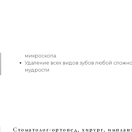
восстановления зубов, установка композитны
Хирургия:
Апикальная микрохирургия
- современный мет
сохранения зубов при отсутствии возмож
лечения. Проводится под контролем сто
микроскопа.
Удаление всех видов зубов любой сложно
мудрости
Стоматолог-ортопед, хирург, имплан