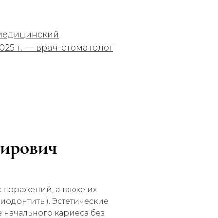
медицинский
025 г. — врач-стоматолог
мирович
 поражений, а также их
иодонтиты). Эстетические
 начального кариеса без