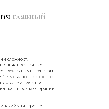
вич
главный
ени сложности,
выполняет различные
еет различными техниками
и безметалловых коронок,
опротезами, съёмное
нопластических операций).
цинский университет