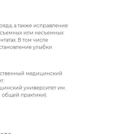
ряда, а также исправление
 съемных или несъемных
татах. В том числе
становление улыбки.
рственный медицинский
т.
цинский университет им.
 общей практики).